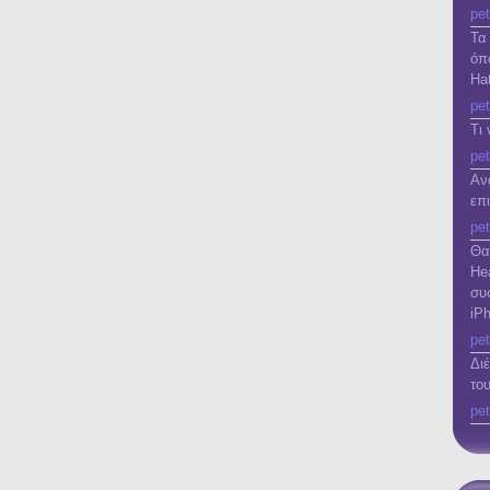
pet
Τα
όπ
Ha
pet
Τι
pet
Αν
επ
pet
Θα
He
συ
iP
pet
Δι
το
pet