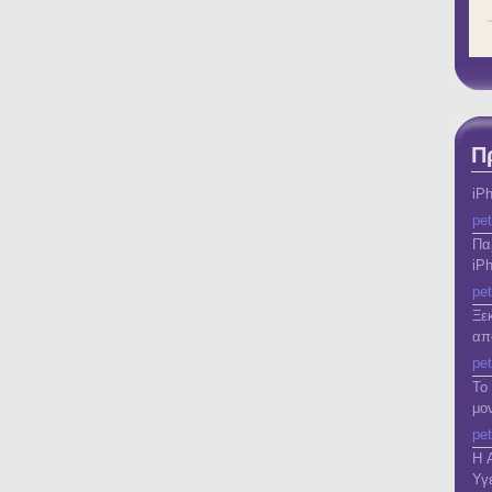
Π
iP
pet
Πα
iP
pet
Ξε
απ
pet
Το
μο
pet
Η 
Υγε