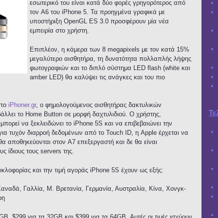
εσωτερικό του είναι κατά δύο φορές γρηγορότερος από
τον A6 του iPhone 5. Τα προηγμένα γραφικά με
υποστήριξη OpenGL ES 3.0 προσφέρουν μία νέα
εμπειρία στο χρήστη.
Επιπλέον, η κάμερα των 8 megapixels με τον κατά 15%
μεγαλύτερο αισθητήρα, τη δυνατότητα πολλαπλής λήψης
φωτογραφιών και το διπλό σύστημα LED flash (white και
amber LED) θα καλύψει τις ανάγκες και του πιο
στο
iPhoner.gr
, ο φημολογούμενος αισθητήρας δακτυλικών
Τε
άλλει το Home Button σε μορφή δαχτυλιδιού. Ο χρήστης,
μπορεί να ξεκλειδώνει το iPhone 5S και να επιβεβαιώνει την
για τυχόν διαρροή δεδομένων από το Touch ID, η Apple έρχεται να
θα αποθηκεύονται στον A7 επεξεργαστή και δε θα είναι
 ίδιους τους servers της.
υκλοφορίας και την τιμή αγοράς iPhone 5S έχουν ως εξής:
αναδά, Γαλλία, Μ. Βρετανία, Γερμανία, Αυστραλία, Κίνα, Χονγκ-
ρη
6GB, $299 για τα 32GB και $399 για τα 64GB. Αυτές οι τιμές ισχύουν