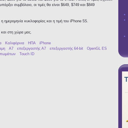
πάρξει συμβόλαιο, οι τιμές θα είναι $649, $749 και $849
ή η ημερομηνία κυκλοφορίας και η τιμή του iPhone 5S.
 και στη χώρα μας.
e
Καλιφόρνια
ΗΠΑ
iPhone
αμη
A7
επεξεργαστής A7
επεξεργαστής 64-bit
OpenGL ES
υπωμάτων
Touch ID