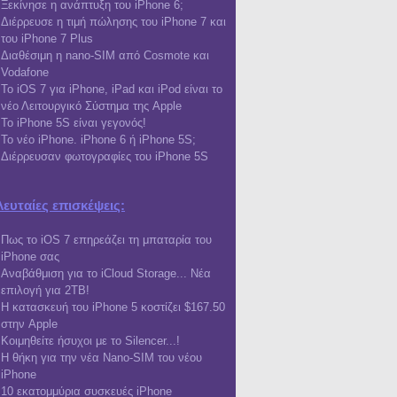
Ξεκίνησε η ανάπτυξη του iPhone 6;
Διέρρευσε η τιμή πώλησης του iPhone 7 και
του iPhone 7 Plus
Διαθέσιμη η nano-SIM από Cosmote και
Vodafone
Το iOS 7 για iPhone, iPad και iPod είναι το
νέο Λειτουργικό Σύστημα της Apple
Το iPhone 5S είναι γεγονός!
Το νέο iPhone. iPhone 6 ή iPhone 5S;
Διέρρευσαν φωτογραφίες του iPhone 5S
λευταίες επισκέψεις:
Πως το iOS 7 επηρεάζει τη μπαταρία του
iPhone σας
Αναβάθμιση για το iCloud Storage... Νέα
επιλογή για 2TB!
Η κατασκευή του iPhone 5 κοστίζει $167.50
στην Apple
Κοιμηθείτε ήσυχοι με το Silencer...!
Η θήκη για την νέα Nano-SIM του νέου
iPhone
10 εκατομμύρια συσκευές iPhone