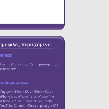
ημοφιλές περιεχόμενο
μερινά:
Πως το iOS 7 επηρεάζει τη μπαταρία του
iPhone σας
ες οι εμφανίσεις:
Σύγκριση iPhone 5S vs iPhone 5C vs
iPhone 5 vs iPhone 4S vs iPhone 4 vs
iPhone 3GS vs iPhone 3G vs iPhone
YouTube Capture: Νέα εφαρμογή για iOS