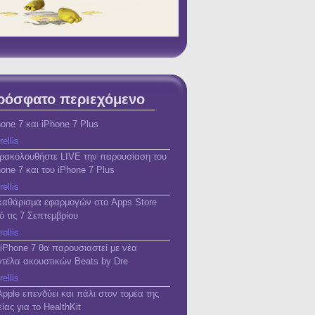
ρόσφατο περιεχόμενο
hone 7 και iPhone 7 Plus
rellis
ρακολουθήστε LIVE την παρουσίαση του
hone 7 και του iPhone 7 Plus
rellis
καθάρισμα εφαρμογών στο Apps Store
ό τις 7 Σεπτεμβρίου
rellis
 iPhone 7 θα παρουσιαστεί με νέα
ντέλα ακουστικών Beats by Dre
rellis
Apple επενδύει και πάλι στον τομέα της
ίας για το HealthKit