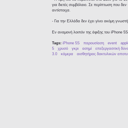
για διετές συμβόλαιο. Σε περίπτωση που δεν υ
αντίστοιχα.
- Για την Ελλάδα δεν έχει γίνει ακόμη γνωστ
Εν αναμονή λοιπόν της άφιξης του iPhone 5S
Tags:
iPhone 5S
παρουσίαση
event
appl
5
χρυσό
γκρι
ασημί
επεξεργασιτκή δύν
3.0
κάμερα
αισθητήρας δακτυλικών αποτ