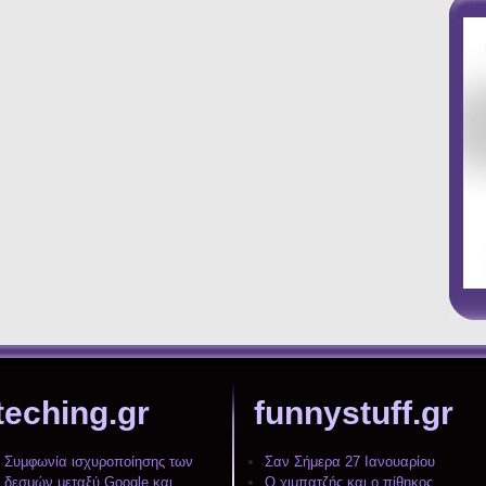
teching.gr
funnystuff.gr
Συμφωνία ισχυροποίησης των
Σαν Σήμερα 27 Ιανουαρίου
δεσμών μεταξύ Google και
Ο χιμπατζής και ο πίθηκος