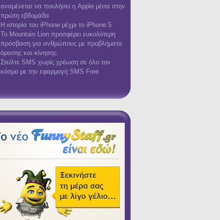
αναμένεται να πουλήσει η Apple μέσα στην
πρώτη εβδομάδα
Η ιστορία του iPhone μέχρι το iPhone 5
Το Mountain Lion προσφέρει ευκολότερη
πρόσβαση για ανθρώπους με προβλήματα
όρασης και κίνησης
Στείλτε SMS χωρίς χρέωση σε όλο τον
κόσμο με την εφαρμογή SMS Free