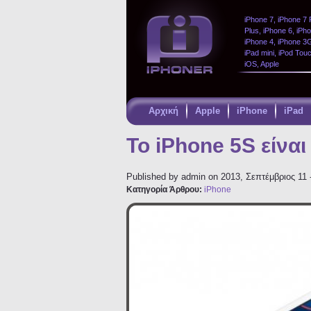
iPhone 7, iPhone 7 
Plus, iPhone 6, iPh
iPhone 4, iPhone 3GS
iPad mini, iPod Tou
iOS, Apple
Αρχική
Apple
iPhone
iPad
Παράκαμψη
προς το
Το iPhone 5S είναι
κυρίως
περιεχόμενο
Published by
admin
on 2013, Σεπτέμβριος 11 
Κατηγορία Άρθρου:
iPhone