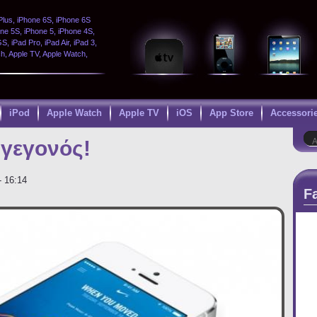
Plus, iPhone 6S, iPhone 6S
one 5S, iPhone 5, iPhone 4S,
, iPad Pro, iPad Air, iPad 3,
ch, Apple TV, Apple Watch,
iPod
Apple Watch
Apple TV
iOS
App Store
Accessori
Φ
Αν
 γεγονός!
- 16:14
F