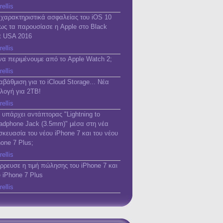
rellis
 χαρακτηριστικά ασφαλείας του iOS 10
ως τα παρουσίασε η Apple στο Black
t USA 2016
rellis
 να περιμένουμε από το Apple Watch 2;
rellis
αβάθμιση για το iCloud Storage... Νέα
ιλογή για 2TB!
rellis
 υπάρχει αντάπτορας "Lightning to
adphone Jack (3.5mm)" μέσα στη νέα
σκευασία του νέου iPhone 7 και του νέου
hone 7 Plus;
rellis
έρρευσε η τιμή πώλησης του iPhone 7 και
υ iPhone 7 Plus
rellis