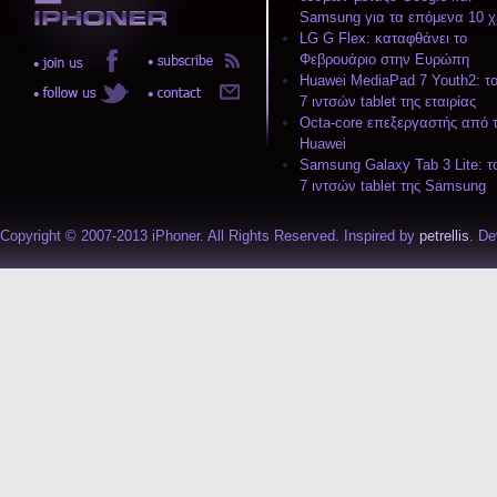
Samsung για τα επόμενα 10 χ
LG G Flex: καταφθάνει το
Φεβρουάριο στην Ευρώπη
Huawei MediaPad 7 Youth2: το
7 ιντσών tablet της εταιρίας
Octa-core επεξεργαστής από 
Huawei
Samsung Galaxy Tab 3 Lite: τ
7 ιντσών tablet της Samsung
Copyright © 2007-2013 iPhoner. All Rights Reserved. Inspired by
petrellis
. D