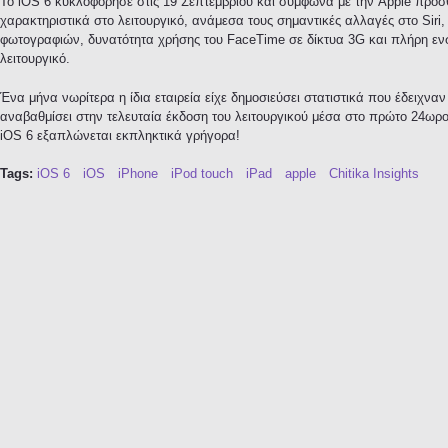
Το iOS 6 κυκλοφόρησε στις 19 Σεπτεμβρίου και σύμφωνα με την Apple προ
χαρακτηριστικά στο λειτουργικό, ανάμεσα τους σημαντικές αλλαγές στο Sir
φωτογραφιών, δυνατότητα χρήσης του FaceTime σε δίκτυα 3G και πλήρη ε
λειτουργικό.
Ένα μήνα νωρίτερα η ίδια εταιρεία είχε δημοσιεύσει στατιστικά που έδειχν
αναβαθμίσει στην τελευταία έκδοση του λειτουργικού μέσα στο πρώτο 24ωρο 
iOS 6 εξαπλώνεται εκπληκτικά γρήγορα!
Tags:
iOS 6
iOS
iPhone
iPod touch
iPad
apple
Chitika Insights