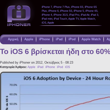
iPhone 7, iPhone 7 Plus, iPhone 6S, iPhone 6S
Plus, iPhone 6, iPhone 5S, iPhone 5, iPhone 4S,
iPhone 4, iPhone 3GS, iPad Pro, iPad Air, iPad 3,
iPad mini, iPod Touch, Apple TV, Apple Watch,
iOS, Apple
Αρχική
Apple
iPhone
iPad
iPod
Apple Watch
A
Παράκαμψη
προς το
Το iOS 6 βρίσκεται ήδη στο 60
κυρίως
περιεχόμενο
Published by
iPhoner
on 2012, Οκτώβριος 5 - 08:23
Κατηγορία Άρθρου:
Apple
iPad
iPhone
iPod
iOS