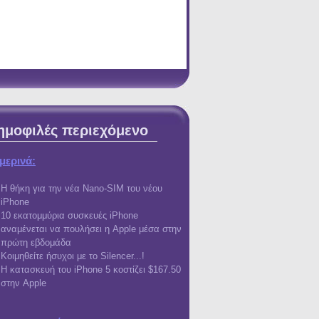
ημοφιλές περιεχόμενο
μερινά:
Η θήκη για την νέα Nano-SIM του νέου
iPhone
10 εκατομμύρια συσκευές iPhone
αναμένεται να πουλήσει η Apple μέσα στην
πρώτη εβδομάδα
Κοιμηθείτε ήσυχοι με το Silencer...!
Η κατασκευή του iPhone 5 κοστίζει $167.50
στην Apple