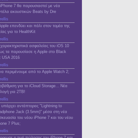
 iPhone 7 θα παρουσιαστεί με νέα
ντέλα ακουστικών Beats by Dre
rellis
Apple επενδύει και πάλι στον τομέα της
ίας για το HealthKit
rellis
 χαρακτηριστικά ασφαλείας του iOS 10
ως τα παρουσίασε η Apple στο Black
t USA 2016
rellis
 να περιμένουμε από το Apple Watch 2;
rellis
αβάθμιση για το iCloud Storage... Νέα
ιλογή για 2TB!
rellis
 υπάρχει αντάπτορας "Lightning to
adphone Jack (3.5mm)" μέσα στη νέα
σκευασία του νέου iPhone 7 και του νέου
hone 7 Plus;
rellis
έρρευσε η τιμή πώλησης του iPhone 7 και