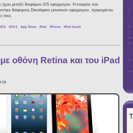
ς ήχου μεταξύ διαφόρων iOS εφαρμογών. Η εταιρεία που
άστηκε διάφορους Developers μουσικών εφαρμογών, προκειμένου
ς τους.
iOS
iOS 5
App Store
iPad
iPhone
iPod touch
ύστημα δρομολόγησης ήχου μεταξύ iOS εφαρμογών
 με οθόνη Retina και του iPad
9:58