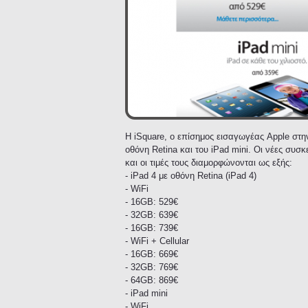
Η iSquare, ο επίσημος εισαγωγέας Apple στην
οθόνη Retina και του iPad mini. Οι νέες συ
και οι τιμές τους διαμορφώνονται ως εξής:
- iPad 4 με οθόνη Retina (iPad 4)
- WiFi
- 16GB: 529€
- 32GB: 639€
- 16GB: 739€
- WiFi + Cellular
- 16GB: 669€
- 32GB: 769€
- 64GB: 869€
- iPad mini
- WiFi