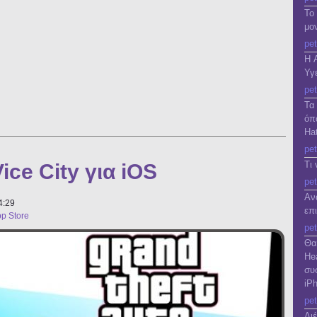
Το
μο
pet
Η 
Υγε
pet
Τα
4 με οθόνη Retina και του iPad mini
όπ
Ha
pet
Τι
ice City για iOS
pet
Αν
4:29
επ
p Store
pet
Θα
He
συ
iP
pet
Δι