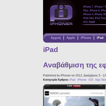
iPhone 7, iPhone 7 
Plus, iPhone 6, iPh
iPhone 4, iPhone 3GS
iPad mini, iPod Tou
iOS, Apple
Αρχική
Apple
iPhone
iPad
Παράκαμψη
προς το
iPad
κυρίως
περιεχόμενο
Αναβάθμιση της ε
Published by
iPhoner
on 2012, Δεκέμβριος 5 - 12
Κατηγορία Άρθρου:
iPad
iPhone
iOS
App Sto