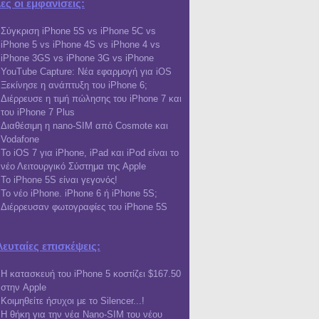
ες οι εμφανίσεις:
Σύγκριση iPhone 5S vs iPhone 5C vs
iPhone 5 vs iPhone 4S vs iPhone 4 vs
iPhone 3GS vs iPhone 3G vs iPhone
YouTube Capture: Νέα εφαρμογή για iOS
Ξεκίνησε η ανάπτυξη του iPhone 6;
Διέρρευσε η τιμή πώλησης του iPhone 7 και
του iPhone 7 Plus
Διαθέσιμη η nano-SIM από Cosmote και
Vodafone
Το iOS 7 για iPhone, iPad και iPod είναι το
νέο Λειτουργικό Σύστημα της Apple
Το iPhone 5S είναι γεγονός!
Το νέο iPhone. iPhone 6 ή iPhone 5S;
Διέρρευσαν φωτογραφίες του iPhone 5S
λευταίες επισκέψεις:
Η κατασκευή του iPhone 5 κοστίζει $167.50
στην Apple
Κοιμηθείτε ήσυχοι με το Silencer...!
Η θήκη για την νέα Nano-SIM του νέου