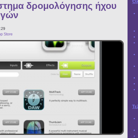
Όλ
στημα δρομολόγησης ήχου
ογών
:29
p Store
Τε