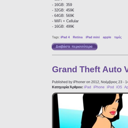
- 16GB: 359
- 32GB: 459€
- 64GB: 569€
- WiFi + Cellular
- 16GB: 499€
Tags:
iPad 4
Retina
iPad mini
apple
τιμές
Διαβάστε περισσότερα
για Οι τιμές του iPad 
Grand Theft Auto V
Published by
iPhoner
on 2012, Νοέμβριος 23 - 1
Κατηγορία Άρθρου:
iPad
iPhone
iPod
iOS
Ap