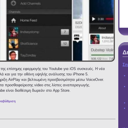
Δ
Ση
ης επίσημης εφαρμογής του Youtube για iOS συσκευές. Η νέα
λά και για την οθόνη υψηλής ανάλυσης του iPhone 5.
ιξη AirPlay και βελτιωμένη προσβασιμότητα μέσω VoiceOver.
ητα προσθαφαίρεσης video στις λίστες αναπαραγωγής.
be είναι διαθέσιμη δωρεάν στο App Store.
ναβάθμιση
φαρμογής Youtube