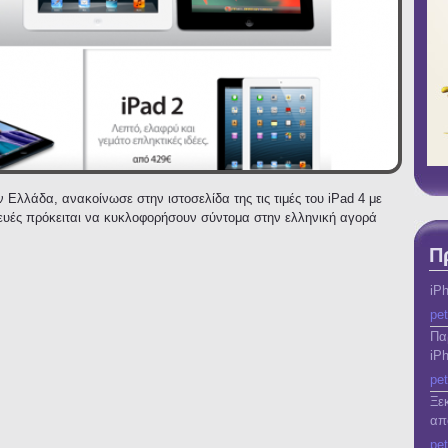
 Ελλάδα, ανακοίνωσε στην ιστοσελίδα της τις τιμές του iPad 4 με
σκευές πρόκειται να κυκλοφορήσουν σύντομα στην ελληνική αγορά
Π
iP
pet
Πα
iP
pet
Ξε
απ
pet