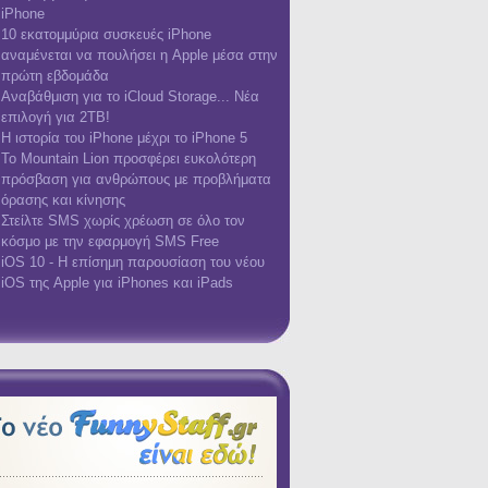
iPhone
10 εκατομμύρια συσκευές iPhone
αναμένεται να πουλήσει η Apple μέσα στην
πρώτη εβδομάδα
Αναβάθμιση για το iCloud Storage... Νέα
επιλογή για 2TB!
Η ιστορία του iPhone μέχρι το iPhone 5
Το Mountain Lion προσφέρει ευκολότερη
πρόσβαση για ανθρώπους με προβλήματα
όρασης και κίνησης
Στείλτε SMS χωρίς χρέωση σε όλο τον
κόσμο με την εφαρμογή SMS Free
iOS 10 - Η επίσημη παρουσίαση του νέου
iOS της Apple για iPhones και iPads