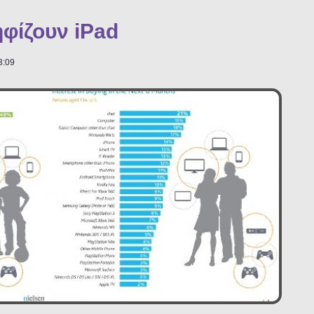
φίζουν iPad
3:09