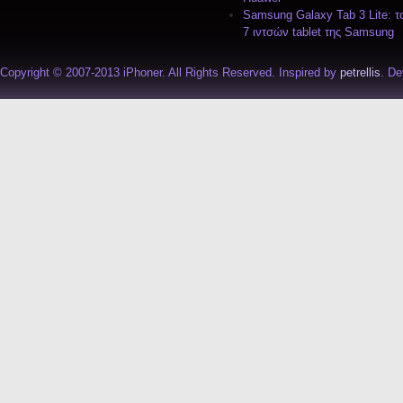
Samsung Galaxy Tab 3 Lite: τ
7 ιντσών tablet της Samsung
Copyright © 2007-2013 iPhoner. All Rights Reserved. Inspired by
petrellis
. D