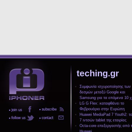
teching.gr
Συμφωνία ισχυροποίησης των
δεσμών μεταξύ Google και
Samsung για τα επόμενα 10 χ
LG G Flex: καταφθάνει το
Φεβρουάριο στην Ευρώπη
Huawei MediaPad 7 Youth2: το
7 ιντσών tablet της εταιρίας
Octa-core επεξεργαστής από 
Huawei