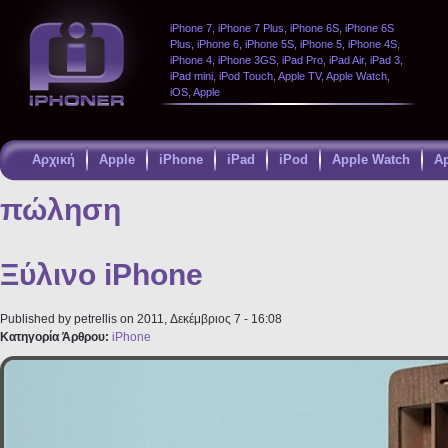
iPhone 7, iPhone 7 Plus, iPhone 6S, iPhone 6S
Plus, iPhone 6, iPhone 5S, iPhone 5, iPhone 4S,
iPhone 4, iPhone 3GS, iPad Pro, iPad Air, iPad 3,
iPad mini, iPod Touch, Apple TV, Apple Watch,
iOS, Apple
Αρχική
Apple
iPhone
iPad
iPod
Apple Watch
A
Παράκαμψη
προς το
πώληση
κυρίως
περιεχόμενο
Ξύλινο iPhone
Published by
petrellis
on 2011, Δεκέμβριος 7 - 16:08
Κατηγορία Άρθρου:
iPhone