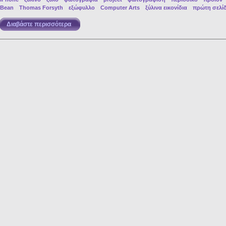
Bean
Thomas Forsyth
εξώφυλλο
Computer Arts
ξύλινα εικονίδια
πρώτη σελί
Διαβάστε περισσότερα
για Ξύλινο iPhone