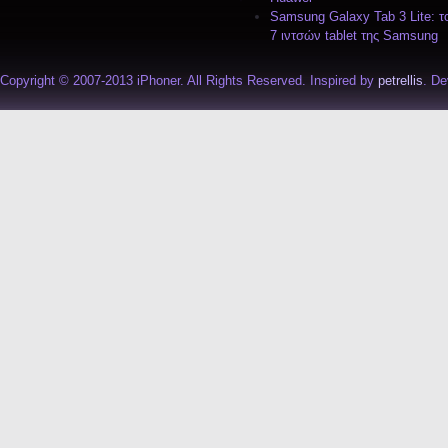
Samsung Galaxy Tab 3 Lite: τ
7 ιντσών tablet της Samsung
Copyright © 2007-2013 iPhoner. All Rights Reserved. Inspired by
petrellis
. D