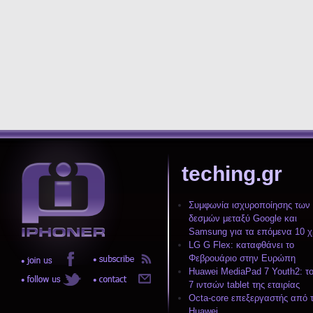
teching.gr
Συμφωνία ισχυροποίησης των
δεσμών μεταξύ Google και
Samsung για τα επόμενα 10 χ
LG G Flex: καταφθάνει το
Φεβρουάριο στην Ευρώπη
Huawei MediaPad 7 Youth2: το
7 ιντσών tablet της εταιρίας
Octa-core επεξεργαστής από 
Huawei