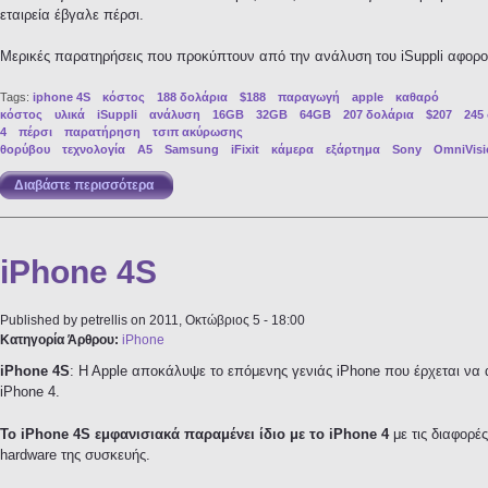
εταιρεία έβγαλε πέρσι.
Μερικές παρατηρήσεις που προκύπτουν από την ανάλυση του iSuppli αφορο
Tags:
iphone 4S
κόστος
188 δολάρια
$188
παραγωγή
apple
καθαρό
κόστος
υλικά
iSuppli
ανάλυση
16GB
32GB
64GB
207 δολάρια
$207
245
4
πέρσι
παρατήρηση
τσιπ ακύρωσης
θορύβου
τεχνολογία
A5
Samsung
iFixit
κάμερα
εξάρτημα
Sony
OmniVisi
Διαβάστε περισσότερα
για Το κόστος του iPhone 4S είναι $188 δολάρια
iPhone 4S
Published by
petrellis
on 2011, Οκτώβριος 5 - 18:00
Κατηγορία Άρθρου:
iPhone
iPhone 4S
: H Apple αποκάλυψε το επόμενης γενιάς iPhone που έρχεται να 
iPhone 4.
To iPhone 4S εμφανισιακά παραμένει ίδιο με το iPhone 4
με τις διαφορέ
hardware της συσκευής.