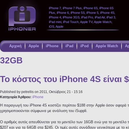
iPhone 7, iPhone 7 Plus, iPhone 6S, iPhone 6S
Plus, iPhone 6, iPhone 5S, iPhone 5, iPhone 4S,
iPhone 4, iPhone 3GS, iPad Pro, iPad Air, iPad 3,
iPad mini, iPod Touch, Apple TV, Apple Watch,
iOS, Apple
Αρχική
Apple
iPhone
iPad
iPod
Apple Watch
A
Παράκαμψη
προς το
32GB
κυρίως
περιεχόμενο
Το κόστος του iPhone 4S είναι 
Published by
petrellis
on 2011, Οκτώβριος 21 - 15:16
Κατηγορία Άρθρου:
iPhone
Η παραγωγή του iPhone 4S κοστίζει περίπου $188 στην Apple όσον αφορά 
χρησιμοποιούνται σύμφωνα με ανάλυση του iSuppli.
O αριθμός αυτός απευθύνεται για το μοντέλο των 16GB ενώ για το μοντέλο 
$207 και για τα 64GB στα $245. Οι τιμές αυτές συνάδουν γενικότερα με το 