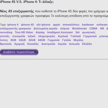
iPhone 4S V.S. iPhone 4: Τι άλλαξε;
Νέος A5 επεξεργαστής
που καθιστά το iPhone 4S δύο φορές πιο γρήγορο α
επεξεργαστής γραφικών προσφέρει 7x καλύτερη απόδοση από το προηγούμεν
Tags:
iphone 4
iphone 4S
νέο iphone
apple
αποκαλύπτω
hardware
software
επεξεργαστής γραφικών
βελτιωμένη κεραία
chipset
Worldmode
CDMA
SM
β
recording
True HD Video
Airplay
Intelligent Assistant
Siri
φωνητικές
εντολές
συνομιλία
λεξικό
πληροφορίες
Αγγλικά
Γαλλικά
Γερμανικά
μπατα
ίντσες
8GB
16GB
32GB
64GB
Γερμανία
Γαλλία
Μεγάλη
Βρετανία
Αμερική
Καναδάς
Αυστραλία
Αγγλία
Ιαπωνία
Ελλάδα
Διαβάστε περισσότερα
για iPhone 4S