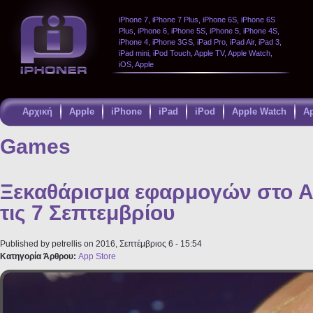
iPhone 7, iPhone 7 Plus, iPhone 6S, iPhone 6S
Plus, iPhone 6, iPhone 5S, iPhone 5, iPhone 4S,
iPhone 4, iPhone 3GS, iPad Pro, iPad Air, iPad 3,
iPad mini, iPod Touch, Apple TV, Apple Watch,
iOS, Apple
Αρχική
Apple
iPhone
iPad
iPod
Apple Watch
A
Παράκαμψη
προς το
Games
κυρίως
περιεχόμενο
Ξεκαθάρισμα εφαρμογών στο A
τις 7 Σεπτεμβρίου
Published by
petrellis
on 2016, Σεπτέμβριος 6 - 15:54
Κατηγορία Άρθρου:
App Store