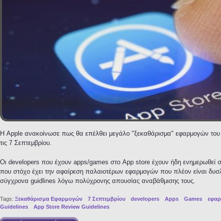
Η Apple ανακοίνωσε πως θα επέλθει μεγάλο "ξεκαθάρισμα" εφαρμογών του
τις 7 Σεπτεμβρίου.
Οι developers που έχουν apps/games στο App store έχουν ήδη ενημερωθεί σχ
που στόχο έχει την αφαίρεση παλαιοτέρων εφαρμογών που πλέον είναι δυσλ
σύγχρονα guidlines λόγω πολύχρονης απουσίας αναβάθμισης τους.
Tags:
Ξεκαθάρισμα Εφαρμογών
7 Σεπτεμβρίου
developers
Apps
Games
εφαρ
Guidelines
App Store Review Guidelines