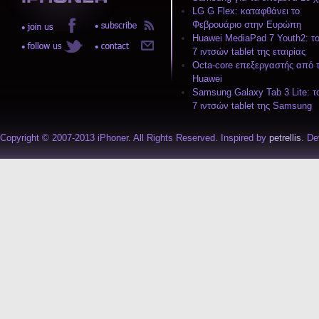
LG G Flex: καταφθάνει το
Φεβρουάριο στην Ευρώπη
Huawei MediaPad 7 Youth2: το
7 ιντσών tablet της εταιρίας
Octa-core επεξεργαστής από 
Huawei
Samsung Galaxy Tab 3 Lite: τ
7 ιντσών tablet της Samsung
Copyright © 2007-2013 iPhoner. All Rights Reserved. Inspired by
petrellis
. D