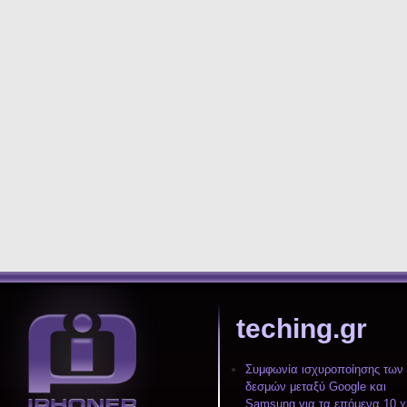
teching.gr
Συμφωνία ισχυροποίησης των
δεσμών μεταξύ Google και
Samsung για τα επόμενα 10 χ