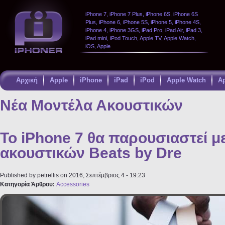
iPhone 7, iPhone 7 Plus, iPhone 6S, iPhone 6S
Plus, iPhone 6, iPhone 5S, iPhone 5, iPhone 4S,
iPhone 4, iPhone 3GS, iPad Pro, iPad Air, iPad 3,
iPad mini, iPod Touch, Apple TV, Apple Watch,
iOS, Apple
Αρχική
Apple
iPhone
iPad
iPod
Apple Watch
A
Παράκαμψη
προς το
Νέα Μοντέλα Ακουστικών
κυρίως
περιεχόμενο
Το iPhone 7 θα παρουσιαστεί μ
ακουστικών Beats by Dre
Published by
petrellis
on 2016, Σεπτέμβριος 4 - 19:23
Κατηγορία Άρθρου:
Accessories