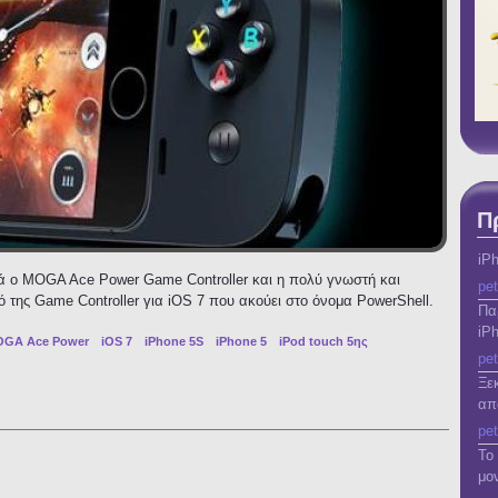
Π
iP
ά ο MOGA Ace Power Game Controller και η πολύ γνωστή και
pet
κό της Game Controller για iOS 7 που ακούει στο όνομα PowerShell.
Πα
iP
GA Ace Power
iOS 7
iPhone 5S
iPhone 5
iPod touch 5ης
pet
Ξε
e Controller της Logitech για iOS 7
απ
pet
Το
μο