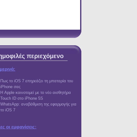
ημοφιλές περιεχόμενο
μερινά:
Πως το iOS 7 επηρεάζει τη μπαταρία του
iPhone σας
Η Apple καινοτομεί με το νέο αισθητήρα
Touch ID στο iPhone 5S
WhatsApp: αναβάθμιση της εφαρμογής για
το iOS 7
είωση του Steelseries
ες οι εμφανίσεις: