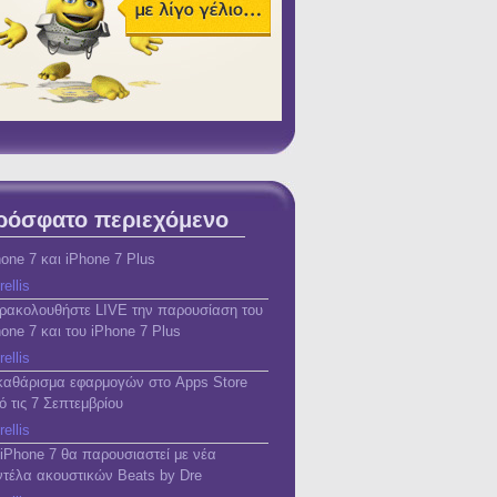
ρόσφατο περιεχόμενο
hone 7 και iPhone 7 Plus
rellis
ρακολουθήστε LIVE την παρουσίαση του
hone 7 και του iPhone 7 Plus
rellis
καθάρισμα εφαρμογών στο Apps Store
ό τις 7 Σεπτεμβρίου
rellis
 iPhone 7 θα παρουσιαστεί με νέα
ντέλα ακουστικών Beats by Dre