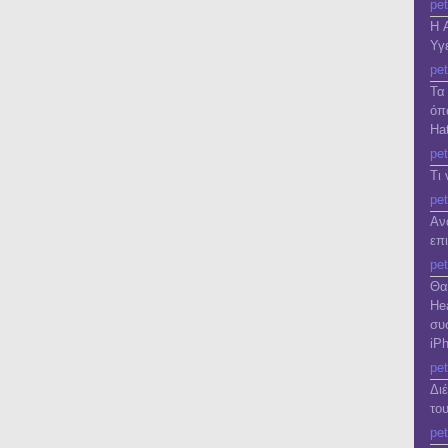
pet
Η 
Υγε
pet
Τα
όπ
Ha
pet
Τι
pet
Αν
επ
pet
Θα
He
συ
iP
pet
Δι
το
pet