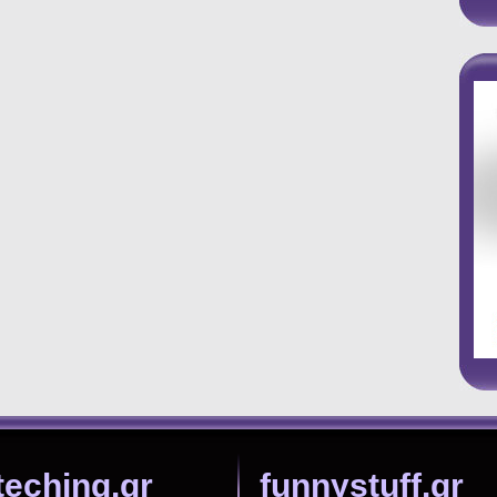
teching.gr
funnystuff.gr