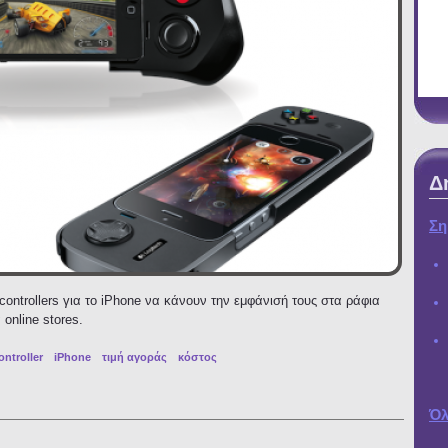
Δ
Ση
ontrollers για το iPhone να κάνουν την εμφάνισή τους στα ράφια
online stores.
ntroller
iPhone
τιμή αγοράς
κόστος
Logitech μειώνει το κόστος του game controller σε απάντηση στην αντίστοιχη μ
Όλ