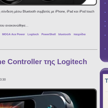
σύνδεση μέσω Bluetooth συμβατός με iPhone, iPad και iPod touch
 που ανακοινώθηκε...
MOGA Ace Power
Logitech
PowerShell
bluetooth
παιχνίδια
ώτος game controller με σύνδεση Bluetooth για iPhone, iPad και iPod touch
e Controller της Logitech
13:30