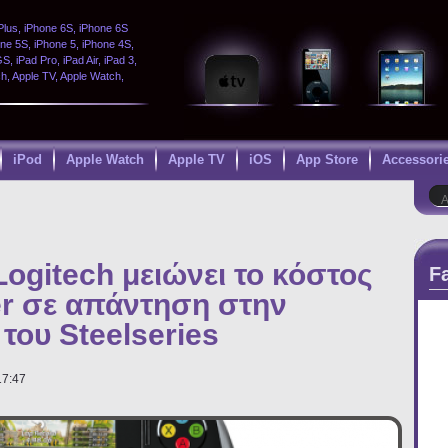
Plus, iPhone 6S, iPhone 6S
one 5S, iPhone 5, iPhone 4S,
, iPad Pro, iPad Air, iPad 3,
ch, Apple TV, Apple Watch,
iPod
Apple Watch
Apple TV
iOS
App Store
Accessori
Φ
Αν
Logitech μειώνει το κόστος
F
er σε απάντηση στην
του Steelseries
17:47