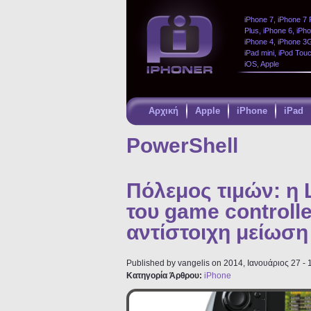
iPhone 7, iPhone 7 
Plus, iPhone 6, iPh
iPhone 4, iPhone 3GS
iPad mini, iPod Tou
iOS, Apple
Αρχική
Apple
iPhone
iPad
Παράκαμψη
προς το
PowerShell
κυρίως
περιεχόμενο
Πόλεμος τιμών: η 
του game controll
αντίστοιχη μείωση 
Published by
vangelis
on 2014, Ιανουάριος 27 - 
Κατηγορία Άρθρου:
iPhone