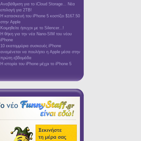
Αναβάθμιση για το iCloud Storage... Νέα
επιλογή για 2TB!
Η κατασκευή του iPhone 5 κοστίζει $167.50
στην Apple
Κοιμηθείτε ήσυχοι με το Silencer...!
Η θήκη για την νέα Nano-SIM του νέου
iPhone
10 εκατομμύρια συσκευές iPhone
αναμένεται να πουλήσει η Apple μέσα στην
πρώτη εβδομάδα
Η ιστορία του iPhone μέχρι το iPhone 5