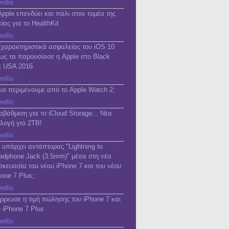
rellis
Apple επενδύει και πάλι στον τομέα της
ίας για το HealthKit
rellis
 χαρακτηριστικά ασφαλείας του iOS 10
ως τα παρουσίασε η Apple στο Black
t USA 2016
rellis
 να περιμένουμε από το Apple Watch 2;
rellis
αβάθμιση για το iCloud Storage... Νέα
ιλογή για 2TB!
rellis
 υπάρχει αντάπτορας "Lightning to
adphone Jack (3.5mm)" μέσα στη νέα
σκευασία του νέου iPhone 7 και του νέου
hone 7 Plus;
rellis
έρρευσε η τιμή πώλησης του iPhone 7 και
υ iPhone 7 Plus
rellis