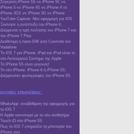
Σύγκριση iPhone 5S vs iPhone 5C vs
iPhone 5 vs iPhone 4S vs iPhone 4 vs
iPhone 3GS vs iPhone 3G vs iPhone
YouTube Capture: Νέα εφαρμογή για iOS
Ξεκίνησε η ανάπτυξη του iPhone 6;
Διέρρευσε η τιμή πώλησης του iPhone 7 και
του iPhone 7 Plus
Διαθέσιμη η nano-SIM από Cosmote και
Vodafone
Το iOS 7 για iPhone, iPad και iPod είναι το
νέο Λειτουργικό Σύστημα της Apple
Το iPhone 5S είναι γεγονός!
Το νέο iPhone. iPhone 6 ή iPhone 5S;
Διέρρευσαν φωτογραφίες του iPhone 5S
λευταίες επισκέψεις:
WhatsApp: αναβάθμιση της εφαρμογής για
το iOS 7
Η Apple καινοτομεί με το νέο αισθητήρα
Touch ID στο iPhone 5S
Πως το iOS 7 επηρεάζει τη μπαταρία του
iPhone σας